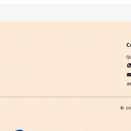
C
Qu
A
© 20