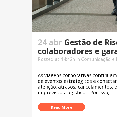
24 abr
Gestão de Ris
colaboradores e gar
Posted at 14:42h
in
Comunicação e 
As viagens corporativas continuam
de eventos estratégicos e conecta
atenção: atrasos, cancelamentos, e
imprevistos logísticos. Por isso,...
Read More