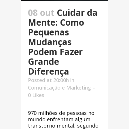
08 out
Cuidar da
Mente: Como
Pequenas
Mudanças
Podem Fazer
Grande
Diferença
Posted at 20:00h
in
Comunicação e Marketing
0
Likes
970 milhões de pessoas no
mundo enfrentam algum
transtorno mental, segundo